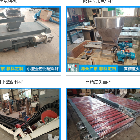
重喂料机
配料专用皮带秤
封小型配料秤
高精度失重秤