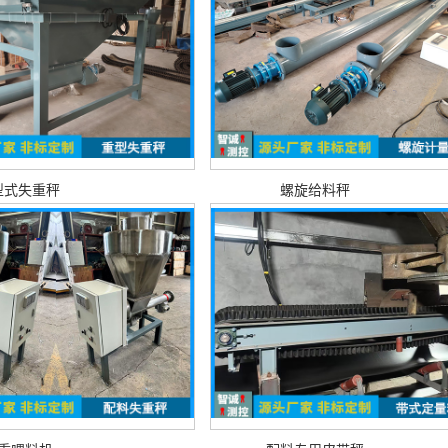
型式失重秤
螺旋给料秤