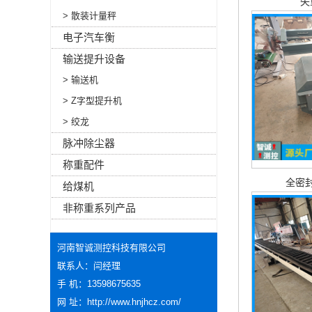
失
> 散装计量秤
电子汽车衡
输送提升设备
> 输送机
> Z字型提升机
> 绞龙
脉冲除尘器
称重配件
全密
给煤机
非称重系列产品
河南智诚测控科技有限公司
联系人：闫经理
手 机：13598675635
网 址：
http://www.hnjhcz.com/