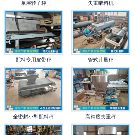
单层转子秤
失重喂料机
-
DCS-T系列吨袋包装秤
电子皮带秤
-
ICS系列皮带秤
-
序列式皮带秤
配料专用皮带秤
管式计量秤
电子配料秤
-
LCS系列皮带配料秤
-
LCS-L系列螺旋配料秤
全密封小型配料秤
高精度失重秤
-
JCS系列减量秤
-
散装计量秤