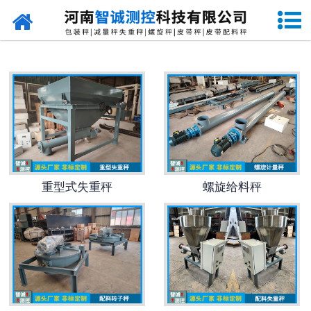
网站首页
定量包装秤
-
DCS-S系列双斗颗粒包装秤
-
DCS-D系列单斗颗粒包装秤
-
DCS-SP系列粉粒两用双斗包装秤
重型式失重秤
螺旋给料秤
-
DCS-DP系列粉粒两用单斗包装秤
-
DCS-L系列粉状包装秤
-
DCS-S系列无斗定量包装秤
-
DCS-X系列振动小包装秤