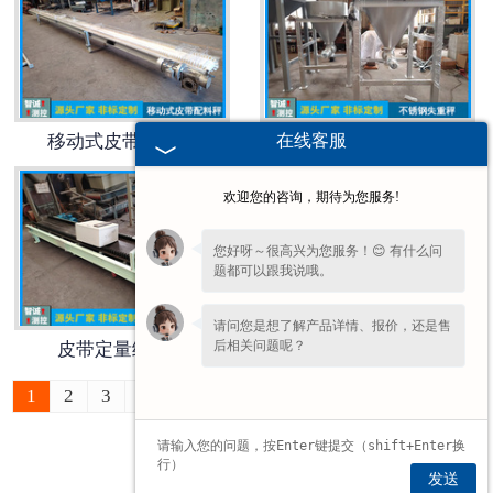
电子汽车衡
输送提升设备
在线客服
移动式皮带配料秤
不锈钢失重称
-
输送机
欢迎您的咨询，期待为您服务!
-
Z字型提升机
您好呀～很高兴为您服务！😊 有什么问
题都可以跟我说哦。
-
绞龙
请问您是想了解产品详情、报价，还是售
脉冲除尘器
后相关问题呢？
皮带定量给料秤
配料变频皮带秤
称重配件
1
2
3
4
5
6
7
8
9
10
11
»
最后一页 ›
给煤机
发送