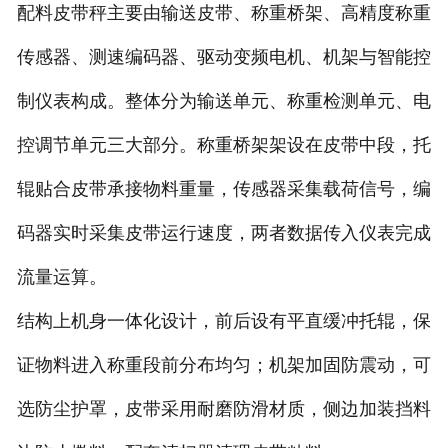
配料皮带秤主要由输送皮带、称重桥架、高精度称重
-
DCS-T系列吨袋包装秤
传感器、测速编码器、驱动变频电机、机架与智能控
电子皮带秤
制仪表构成。整体分为输送单元、称重检测单元、电
-
ICS系列皮带秤
控调节单元三大部分。称重桥架架设在皮带中段，托
辊贴合皮带承接物料重量，传感器采集载荷信号，编
-
序列式皮带秤
码器实时采集皮带运行速度，两者数据传入仪表完成
电子配料秤
流量运算。
-
LCS系列皮带配料秤
结构上机身一体化设计，前后设有平直缓冲托辊，保
-
LCS-L系列螺旋配料秤
证物料进入称重段前分布均匀；机架加固防震动，可
-
JCS系列减量秤
选防尘护罩，皮带采用耐磨防滑材质，侧边加装挡料
-
散装计量秤