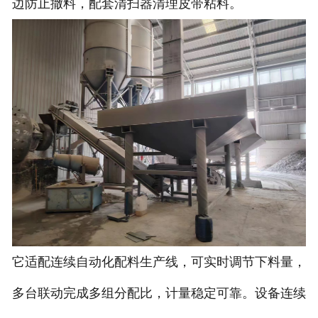
边防止撒料，配套清扫器清理皮带粘料。
电子汽车衡
输送提升设备
-
输送机
-
Z字型提升机
-
绞龙
脉冲除尘器
称重配件
它适配连续自动化配料生产线，可实时调节下料量，
给煤机
多台联动完成多组分配比，计量稳定可靠。设备连续