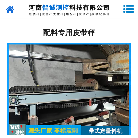
网站首页
定量包装秤
配料专用皮带秤
-
DCS-S系列双斗颗粒包装秤
-
DCS-D系列单斗颗粒包装秤
-
DCS-SP系列粉粒两用双斗包装秤
-
DCS-DP系列粉粒两用单斗包装秤
-
DCS-L系列粉状包装秤
-
DCS-S系列无斗定量包装秤
-
DCS-X系列振动小包装秤