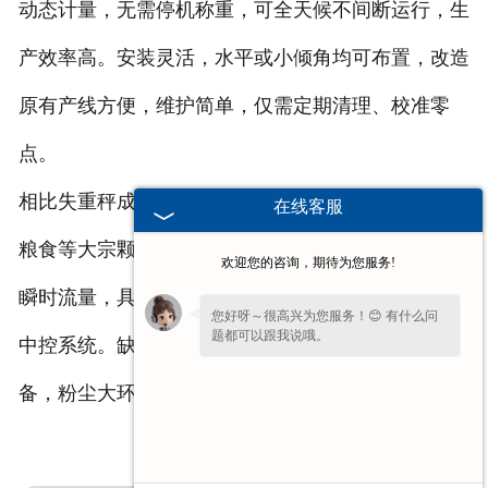
非称重系列产品
动态计量，无需停机称重，可全天候不间断运行，生
产效率高。安装灵活，水平或小倾角均可布置，改造
原有产线方便，维护简单，仅需定期清理、校准零
点。
相比失重秤成本更低、输送量大，适合砂石、煤炭、
在线客服
粮食等大宗颗粒物料配料；搭配变频调速能精准控制
欢迎您的咨询，期待为您服务!
瞬时流量，具备超差、断料、跑偏报警，数据可上传
您好呀～很高兴为您服务！😊 有什么问
题都可以跟我说哦。
中控系统。缺点是微量粉料计量精度略低于失重设
备，粉尘大环境易产生零点漂移，需定期维护清扫。