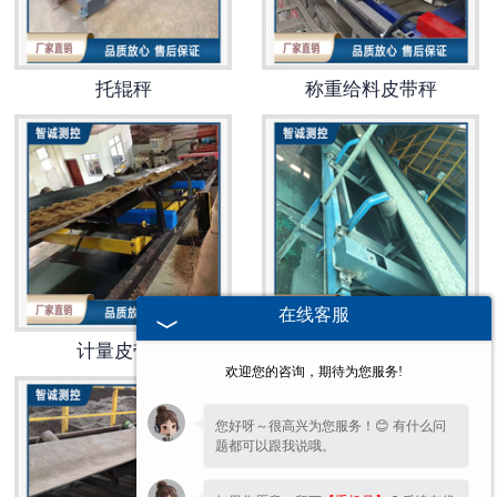
电子汽车衡
托辊秤
称重给料皮带秤
输送提升设备
-
输送机
-
Z字型提升机
-
绞龙
在线客服
脉冲除尘器
计量皮带称
恒速皮带称
欢迎您的咨询，期待为您服务!
称重配件
您好呀～很高兴为您服务！😊 有什么问
给煤机
题都可以跟我说哦。