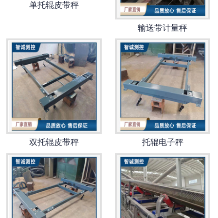
单托辊皮带秤
-
DCS-T系列吨袋包装秤
输送带计量秤
电子皮带秤
-
ICS系列皮带秤
-
序列式皮带秤
电子配料秤
-
LCS系列皮带配料秤
双托辊皮带秤
托辊电子秤
-
LCS-L系列螺旋配料秤
-
JCS系列减量秤
-
散装计量秤