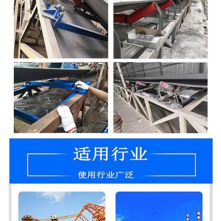
电子汽车衡
输送提升设备
-
输送机
-
Z字型提升机
-
绞龙
脉冲除尘器
称重配件
给煤机