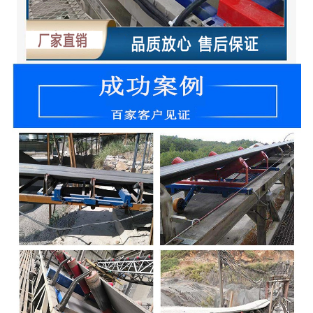
-
DCS-T系列吨袋包装秤
电子皮带秤
-
ICS系列皮带秤
-
序列式皮带秤
电子配料秤
-
LCS系列皮带配料秤
-
LCS-L系列螺旋配料秤
-
JCS系列减量秤
-
散装计量秤