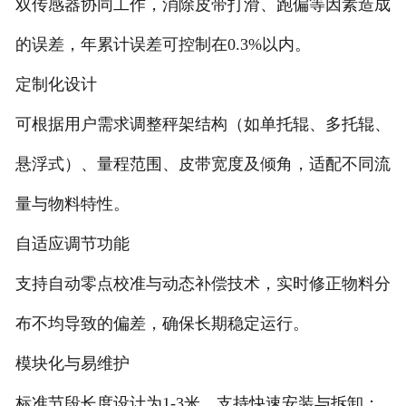
双传感器协同工作，消除皮带打滑、跑偏等因素造成
电子汽车衡
的误差，年累计误差可控制在0.3%以内。
定制化设计
输送提升设备
可根据用户需求调整秤架结构（如单托辊、多托辊、
-
输送机
悬浮式）、量程范围、皮带宽度及倾角，适配不同流
-
Z字型提升机
量与物料特性。
-
绞龙
自适应调节功能
脉冲除尘器
支持自动零点校准与动态补偿技术，实时修正物料分
称重配件
布不均导致的偏差，确保长期稳定运行。
模块化与易维护
给煤机
标准节段长度设计为1-3米，支持快速安装与拆卸；