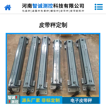
网站首页
定量包装秤
皮带秤定制
-
DCS-S系列双斗颗粒包装秤
-
DCS-D系列单斗颗粒包装秤
-
DCS-SP系列粉粒两用双斗包装秤
-
DCS-DP系列粉粒两用单斗包装秤
-
DCS-L系列粉状包装秤
-
DCS-S系列无斗定量包装秤
-
DCS-X系列振动小包装秤