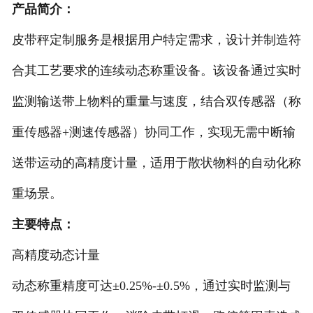
产品简介：
-
DCS-T系列吨袋包装秤
皮带秤定制服务是根据用户特定需求，设计并制造符
电子皮带秤
合其工艺要求的连续动态称重设备。该设备通过实时
-
ICS系列皮带秤
监测输送带上物料的重量与速度，结合双传感器（称
重传感器+测速传感器）协同工作，实现无需中断输
-
序列式皮带秤
送带运动的高精度计量，适用于散状物料的自动化称
电子配料秤
重场景。
-
LCS系列皮带配料秤
主要特点：
-
LCS-L系列螺旋配料秤
高精度动态计量
-
JCS系列减量秤
动态称重精度可达±0.25%-±0.5%，通过实时监测与
-
散装计量秤