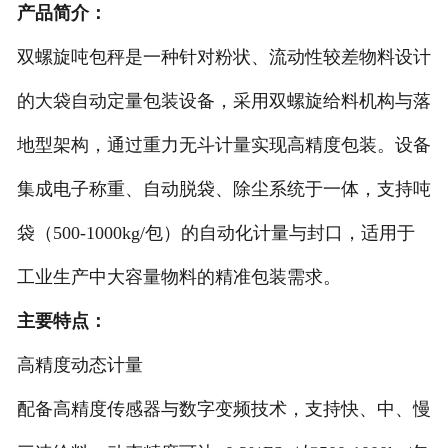
产品简介：
-
DCS-T系列吨袋包装秤
双螺旋吨包秤是一种针对粉状、流动性较差物料设计
电子皮带秤
的大袋自动定量包装设备，采用双螺旋给料机构与落
-
ICS系列皮带秤
地型架构，通过重力无斗计量实现高精度包装。设备
集成电子称重、自动脱袋、除尘系统于一体，支持吨
-
序列式皮带秤
袋（500-1000kg/包）的自动化计量与封口，适用于
电子配料秤
工业生产中大容量物料的精准包装需求。
-
LCS系列皮带配料秤
主要特点：
-
LCS-L系列螺旋配料秤
高精度动态计量
-
JCS系列减量秤
配备高精度传感器与数字变频技术，支持快、中、慢
-
散装计量秤