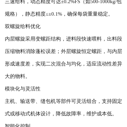
三速给料，动态精度可达±0.2%FS（如500-1000kg/包
电子汽车衡
规格），静态精度≤±0.1%，确保每袋重量稳定。
双螺旋给料优化
输送提升设备
内层螺旋采用变螺距结构，进料段快速喂料，出料段
-
输送机
压缩物料消除蓬松误差；外层螺旋恒定螺距，与内层
-
Z字型提升机
形成速度差，实现二次混合与均化，适应流动性差异
-
绞龙
大的物料。
脉冲除尘器
模块化与灵活性
称重配件
主机、输送带、缝包机等部件可灵活组合，支持固定
式或移动式机体设计，降低故障率，维护成本低。
给煤机
智能化控制