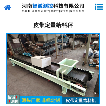
网站首页
定量包装秤
皮带定量给料秤
-
DCS-S系列双斗颗粒包装秤
-
DCS-D系列单斗颗粒包装秤
-
DCS-SP系列粉粒两用双斗包装秤
-
DCS-DP系列粉粒两用单斗包装秤
-
DCS-L系列粉状包装秤
-
DCS-S系列无斗定量包装秤
-
DCS-X系列振动小包装秤