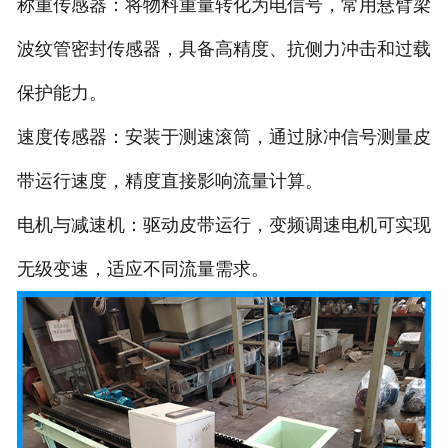
称重传感器：将物料重量转化为电信号，常用悬臂梁
电子汽车衡
波纹管密封传感器，具备高精度、抗侧力冲击和过载
保护能力。
输送提升设备
速度传感器：安装于测速滚筒，通过脉冲信号测量皮
-
输送机
带运行速度，精度直接影响流量计算。
-
Z字型提升机
电机与减速机：驱动皮带运行，变频调速电机可实现
-
绞龙
无级变速，适应不同流量需求。
脉冲除尘器
称重配件
给煤机