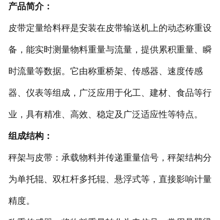
产品简介：
-
DCS-T系列吨袋包装秤
皮带定量给料秤是安装在皮带输送机上的动态称重设
电子皮带秤
备，能实时测量物料重量与流量，提供累积重量、瞬
-
ICS系列皮带秤
时流量等数据。它由称重桥架、传感器、速度传感
器、仪表等组成，广泛应用于化工、建材、食品等行
-
序列式皮带秤
业，具有精准、高效、稳定及广泛适应性等特点。
电子配料秤
组成结构：
-
LCS系列皮带配料秤
秤架与皮带：承载物料并传递重量信号，秤架结构分
-
LCS-L系列螺旋配料秤
为单托辊、双杠杆多托辊、悬浮式等，直接影响计量
-
JCS系列减量秤
精度。
-
散装计量秤