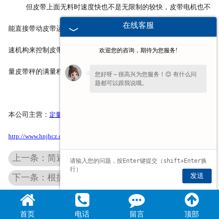
但皮带上面无料时速度快也不是无限制的较快，皮带电机也不
在线客服
能直接带动皮带运转。所以，不同的物料喂料量，会采用不同的减
速机构来控制皮带的较较快度，改变变速比也就改变了不同物料计
欢迎您的咨询，期待为您服务!
量皮带秤的满量程的范围。
您好呀～很高兴为您服务！😊 有什么问
题都可以跟我说哦。
本公司主营：
定量包装秤
螺旋秤
http://www.hnjhcz.com/
上一条：简述电子螺旋秤的主要功能
发送
下一条：根据物料的特性选择不同的螺旋秤
首页
电话
留言
顶部