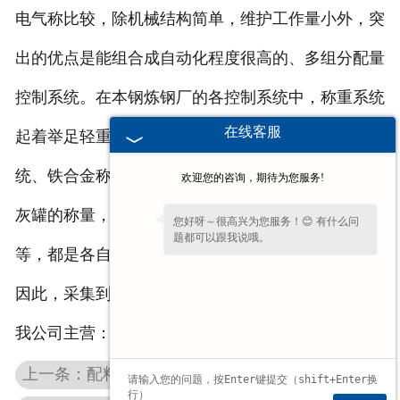
电气称比较，除机械结构简单，维护工作量小外，突
出的优点是能组合成自动化程度很高的、多组分配量
控制系统。在本钢炼钢厂的各控制系统中，称重系统
在线客服
起着举足轻重的作用。如转炉炼钢中的辅原料加料系
统、铁合金称量系统，铁水预处理系统的镁粉罐及石
欢迎您的咨询，期待为您服务!
灰罐的称量，精炼加料系统、钢包和铸机中间包称量
您好呀～很高兴为您服务！😊 有什么问
题都可以跟我说哦。
等，都是各自控制系统中不可或缺的重要技术参数。
因此，采集到准确的称量数据是十分重要的。
我公司主营：
定量包装秤
螺旋秤
上一条：配料秤的主要特点