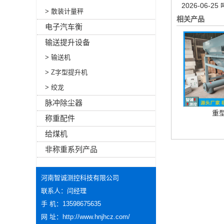
2026-06-25
> 散装计量秤
相关产品
电子汽车衡
输送提升设备
> 输送机
> Z字型提升机
> 绞龙
脉冲除尘器
重
称重配件
给煤机
非称重系列产品
河南智诚测控科技有限公司
联系人：闫经理
手 机：13598675635
网 址：
http://www.hnjhcz.com/