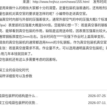
来源：
http://www.hnjhcz.com/news/155.html
发布时间：2
用来做什么的相信大家都十分的清楚，定量包装机油普通的，还有粉剂
包装机对真空室的要求是怎样的呢？小编带你走进真空室。
空时内部与外部的压强差很大，通常外部空气的中的压强大概1个标准大气压
0pa）表里部的压强差大概是500倍。您能够幻想一下：若是真空事的钢
、能够看到真空包装的作用，缺陷是运用送命短，因表里压强差比较大
钢板厚度在2mm左右。当长时间在******压强下作业时上盖简单变形，通常
的真空包装机的通常都选用4mm的冷轧钢板，作为真空包装机真空室的资
张：若是真空度需求不高，作业量不大，可以选用通明盖真空包装机；
多用几年本钱就回来了。
包装机还有这么多需要考虑的因素呀。
装工业的自动化时代
装秤详细型号以及参数
吨袋包装秤的结构是什么...
2026-07-25
双工位吨袋包装秤的优势...
2026-07-11