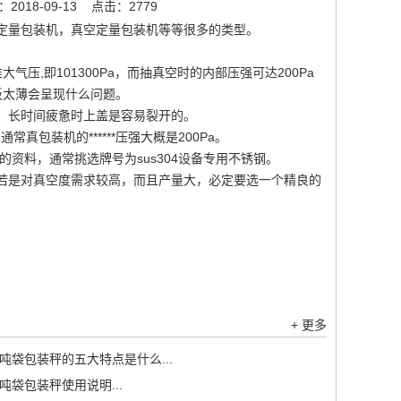
018-09-13
点击：2779
定量包装机，真空定量包装机等等很多的类型。
,即101300Pa，而抽真空时的内部压强可达200Pa
板太薄会呈现什么问题。
，长时间疲惫时上盖是容易裂开的。
真包装机的******压强大概是200Pa。
料，通常挑选牌号为sus304设备专用不锈钢。
若是对真空度需求较高，而且产量大，必定要选一个精良的
+ 更多
吨袋包装秤的五大特点是什么...
吨袋包装秤使用说明...