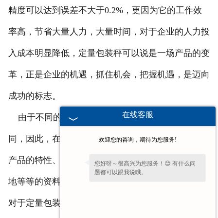
精度可以达到误差不大于0.2%，更因为它的工作效
率高，节省大量人力，大量时间，对于企业的人力投
入成本明显降低，定量包装秤可以说是一场产品的变
革，正是企业的机遇，抓住机会，把握机遇，是迈向
成功的标志。
在线客服
由于不同的需求以及使用现场及物料均有所不
同，因此，在选则定量包装秤时，一定要请将所包装
欢迎您的咨询，期待为您服务!
产品的特性、包装袋、预期的生产量、上料方式、场
您好呀～很高兴为您服务！😊 有什么问
题都可以跟我说哦。
地等等的资料，提供给厂家以便于厂家专注技术人员
对于定量包装秤的设置，在这里提醒一定要选择有相