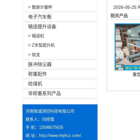
> 散装计量秤
2026-06-25
相关产品
电子汽车衡
输送提升设备
> 输送机
> Z字型提升机
> 绞龙
脉冲除尘器
称重配件
重
给煤机
非称重系列产品
河南智诚测控科技有限公司
联系人：闫经理
手 机：13598675635
网 址：
http://www.hnjhcz.com/