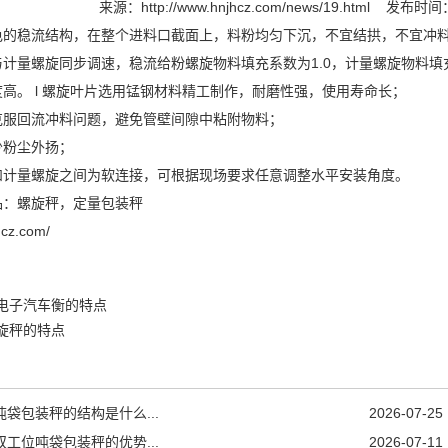
来源：
http://www.hnjhcz.com/news/19.html
发布时间：2
色的稳流结构，在整个进料口截面上，料粉均匀下沉，不宜结拱，不
计量螺旋同步调速，稳流给粉螺旋物料填充系数为1.0，计量螺旋物料填充
度高。 l 螺旋叶片选用锰钢材料精工制作，耐磨性强，使用寿命长；
克服回流冲料问题，避免管壁间隙中粘附物料；
减少粉尘外扬；
和计量螺旋之间为软连接，可根据现场要求任意调整水平安装角度。
品：
螺旋秤
，
定量包装秤
hcz.com/
电子汽车衡的特点
旋秤的特点
吨袋包装秤的结构是什么...
2026-07-25
双工位吨袋包装秤的优势...
2026-07-11