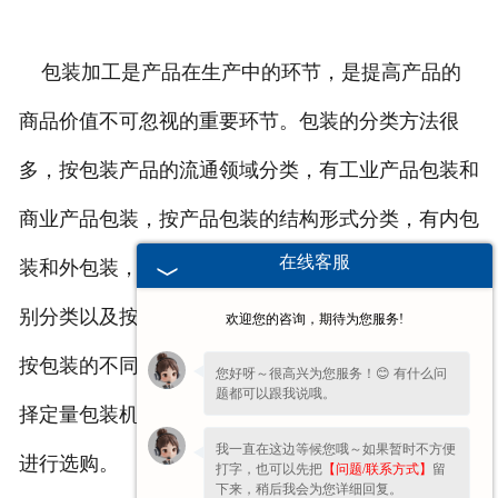
包装加工是产品在生产中的环节，是提高产品的
商品价值不可忽视的重要环节。包装的分类方法很
多，按包装产品的流通领域分类，有工业产品包装和
商业产品包装，按产品包装的结构形式分类，有内包
在线客服
装和外包装，还可以按包装材料或包装容粱的品种类
别分类以及按包装对象即包装物品的名称分类等等。
欢迎您的咨询，期待为您服务!
按包装的不同所用定量包装机也不同，所以我们在选
您好呀～很高兴为您服务！😊 有什么问
题都可以跟我说哦。
择定量包装机时要按照我们自身的需求及硬件的配置
我一直在这边等候您哦～如果暂时不方便
进行选购。
打字，也可以先把
【问题/联系方式】
留
下来，稍后我会为您详细回复。