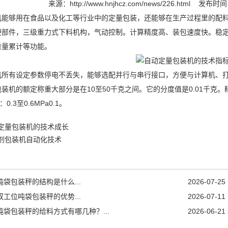
来源：
http://www.hnjhcz.com/news/226.html
发布时间：2
机
能够用在食品以及化工等行业中的定量包装，还能够在生产过程里的配
硬部件，三级重力式下料机构，气动控制。计算精度高、装包速度快。稳
重量累计等功能。
机
所有设定参数停电不丢失，能够选配并行与串行接口，方便与计算机、
装机的额定称重大部分是在10至50千克之间。它的分度值是0.01千克
0.3至0.6MPa0.1。
定量包装机的技术成长
剂包装机自动化技术
吨袋包装秤的结构是什么...
2026-07-25
双工位吨袋包装秤的优势...
2026-07-11
吨袋包装秤的给料方式有哪几种？...
2026-06-21