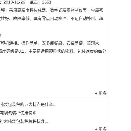
013-11-26
点击：2651
料秤，采用高精度秤传咸器、数字式精密控制仪表，金属密
定性好、故障率低。具有零点自动校准、不足自动补料、超
打印机连接。操作简单、安多能够靠、安装简便、美观大
。精度等级是0.1，主要是适用颗粒状的物料。包装速度约每分
+ 更多
吨袋包装秤的五大特点是什么...
吨袋包装秤使用说明...
粉末吨袋包装秤校秤标准...
+ 更多