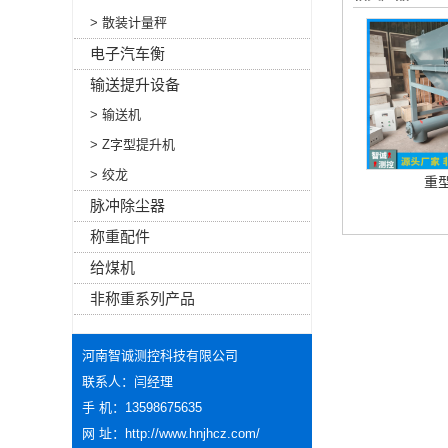
> 散装计量秤
电子汽车衡
输送提升设备
> 输送机
> Z字型提升机
> 绞龙
重
脉冲除尘器
称重配件
给煤机
非称重系列产品
河南智诚测控科技有限公司
联系人：闫经理
手 机：13598675635
网 址：
http://www.hnjhcz.com/