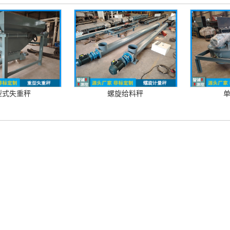
型式失重秤
螺旋给料秤