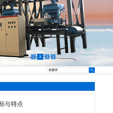
1
2
3
4
标与特点