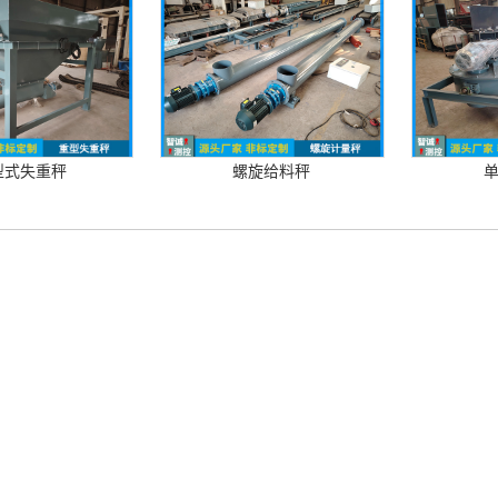
型式失重秤
螺旋给料秤