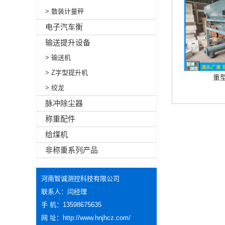
> 散装计量秤
电子汽车衡
输送提升设备
> 输送机
> Z字型提升机
重
> 绞龙
脉冲除尘器
称重配件
给煤机
非称重系列产品
河南智诚测控科技有限公司
联系人：闫经理
手 机：13598675635
网 址：
http://www.hnjhcz.com/