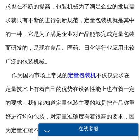
求也在不断的提高，包装机械为了满足企业的发展需
求就只有不断的进行创新规范，定量包装机就是其中
的一种，它是为了满足企业对产品能够完成定量包装
而研发的，是现在食品、医药、日化等行业应用比较
广泛的包装机械。
作为国内市场上常见的
定量包装机
不仅仅要求在
定量技术上有着自己的优势在设备性能上也有着一定
的要求，我们都知道定量包装主要的就是把产品称重
好进行均匀包装，对定量准确度有着很高的要求，因
在线客服
为定量准确不仅仅在资源成本和人力成本上都有着很