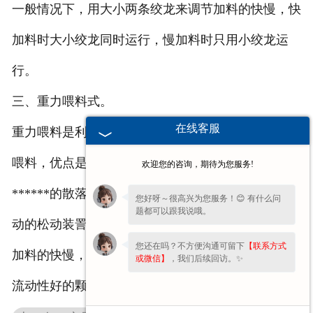
一般情况下，用大小两条绞龙来调节加料的快慢，快
加料时大小绞龙同时运行，慢加料时只用小绞龙运
行。
三、重力喂料式。
在线客服
重力喂料是利用物料自身的质量，以自由落体的方式
喂料，优点是不需要额外的动力，但要求物料有
欢迎您的咨询，期待为您服务!
******的散落性，有时为了下料均匀顺畅，还采用气
您好呀～很高兴为您服务！😊 有什么问
题都可以跟我说哦。
动的松动装詈。
您还在吗？不方便沟通可留下
【联系方式
加料的快慢，通常以大小门的开度来控制流速，适合
或微信】
，我们后续回访。✨
流动性好的颗粒物料。