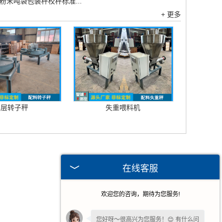
粉末吨袋包装秤校秤标准...
+ 更多
单层转子秤
失重喂料机
在线客服
欢迎您的咨询，期待为您服务!
您好呀～很高兴为您服务！😊 有什么问