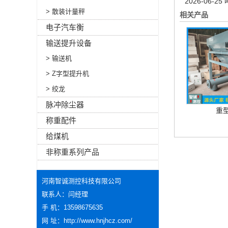
2026-06-25
> 散装计量秤
相关产品
电子汽车衡
输送提升设备
> 输送机
> Z字型提升机
> 绞龙
脉冲除尘器
重
称重配件
给煤机
非称重系列产品
河南智诚测控科技有限公司
联系人：闫经理
手 机：13598675635
网 址：
http://www.hnjhcz.com/