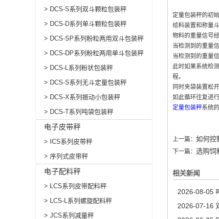
> DCS-S系列双斗颗粒包装秤
定量包装秤
的初
> DCS-D系列单斗颗粒包装秤
给料装置和称量
物料的重量信号经
> DCS-SP系列粉粒两用双斗包装秤
当检测到的重量
> DCS-DP系列粉粒两用单斗包装秤
当检测到的重量
此时如果系统检
> DCS-L系列粉状包装秤
程。
> DCS-S系列无斗定量包装秤
同时夹袋装置松
> DCS-X系列振动小包装秤
如此循环往复进
定量包装秤
系统
> DCS-T系列吨袋包装秤
电子皮带秤
如何控
上一篇：
> ICS系列皮带秤
选购饲
下一篇：
> 序列式皮带秤
电子配料秤
相关新闻
> LCS系列皮带配料秤
2026-08-05
> LCS-L系列螺旋配料秤
2026-07-16
> JCS系列减量秤