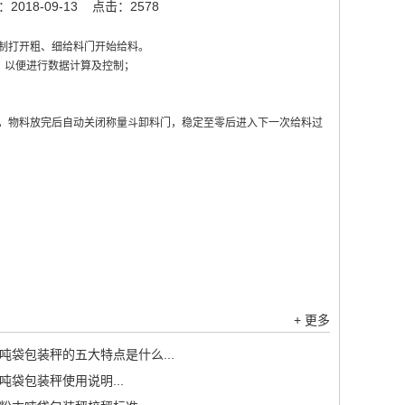
018-09-13
点击：2578
制打开粗、细给料门开始给料。
，以便进行数据计算及控制；
，物料放完后自动关闭称量斗卸料门，稳定至零后进入下一次给料过
+ 更多
吨袋包装秤的五大特点是什么...
吨袋包装秤使用说明...