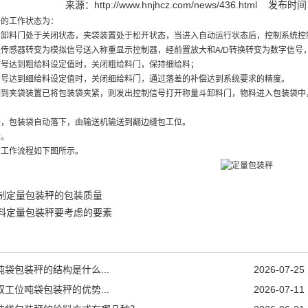
来源：
http://www.hnjhcz.com/news/436.html
发布时间：2
始的工作状态为：
斗卸料门处于关闭状态，夹袋装置处于松开状态，当进入自动运行状态后，控制系统控
传感器转变为模拟信号送入称重显示控制器，经前置放大和A/D转换转变为数字信号
信号达到粗给料设定值时，关闭粗给料门，保持细给料；
信号达到细给料设定值时，关闭细给料门，通过落差的补偿达到系统要求的精度。
测到夹袋装置已将包装袋夹紧，则发出控制信号打开称量斗卸料门，物料进入包装袋中
开，包装袋自动落下，由输送机输送到翻边缝包工位。
行。
的工作流程如下图所示。
制定量包装秤的包装质量
料定量包装秤要考虑的要素
吨袋包装秤的结构是什么...
2026-07-25
双工位吨袋包装秤的优势...
2026-07-11