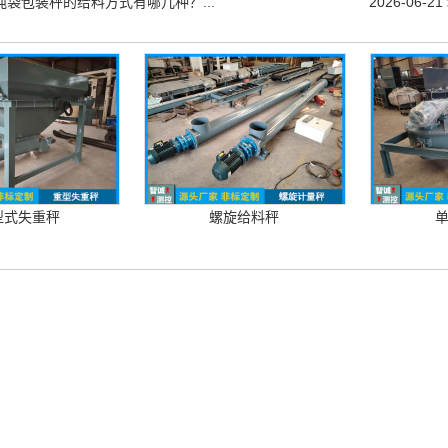
吨袋包装秤的给料方式有哪几种？...
2026-06-21
型式失重秤
螺旋给料秤