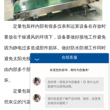
定量包装秤内部有很多仪表和运算设备在存放时
要放在干燥通风的环境下，设备要做好接地工作避免
因为静电过多造成部件损坏。做好防水防潮工作同时
在线客服
避免太阳光线直接射在仪表上。设备的工作准确度是
由内部多个部件共同达到的要避免出现碰撞导致损
欢迎您的咨询，期待为您服务!
坏。
您好呀～很高兴为您服务！😊 有什么问
题都可以跟我说哦。
定量包装秤长期进行物料的包装工作容易受到一
请问您是想了解产品详情、报价，还是售
些灰尘的污染，要及时清理覆盖在设备上的尘土等杂
后相关问题呢？