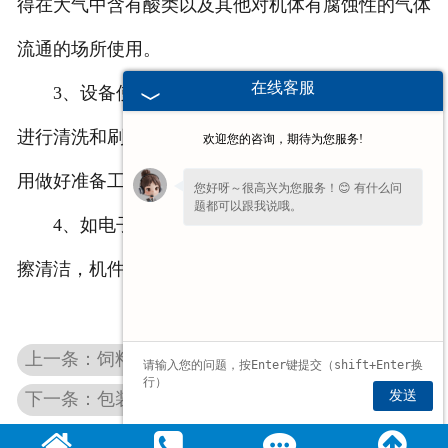
得在大气中含有酸类以及其他对机体有腐蚀性的气体
流通的场所使用。
在线客服
3、设备使用完毕后或停止时，应取出旋转滚筒
进行清洗和刷清斗内剩余粉子，然后装妥，为下次使
欢迎您的咨询，期待为您服务!
用做好准备工作。
您好呀～很高兴为您服务！😊 有什么问
题都可以跟我说哦。
4、如电子包装秤停用时间较长，必须将机身揩
擦清洁，机件的光面涂上防锈油，用布蓬罩好。
上一条：饲料吨包装秤的结构和优点表现
发送
下一条：包装秤结构及使用，快来了解下