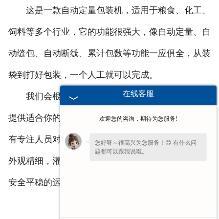
这是一款自动定量包装机，适用于粮食、化工、
饲料等多个行业，它的功能很强大，像自动定量、自
动缝包、自动断线、累计包数等功能一应俱全，从装
袋到打好包装，一个人工就可以完成。
在线客服
我们会根据您的现场物料情况，进行技术讲解，
提供适合你的设备，在生产、安装、发货过程中，会
欢迎您的咨询，期待为您服务!
有专注人员对细节进行检查，确保每台设备都能达到
您好呀～很高兴为您服务！😊 有什么问
题都可以跟我说哦。
外观精细，灌装速度快，控制系统计量精度高，达到
安全平稳的运行。