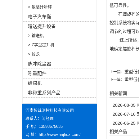
低可靠性。
> 散装计量秤
在螺旋秤的运
电子汽车衡
控制系统将实
输送提升设备
调节的过程可
> 输送机
综上所述，为
> Z字型提升机
地确定螺旋秤
> 绞龙
脉冲除尘器
重型低
上一篇：
称重配件
重型低
下一篇：
给煤机
非称重系列产品
相关新闻
2026-08-05
河南智诚测控科技有限公司
2026-07-16
联系人：闫经理
2026-06-25
手 机：13598675635
相关产品
网 址：
http://www.hnjhcz.com/