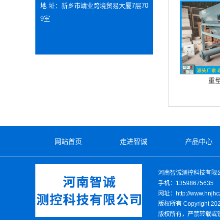
地 址：新乡市靖业跨境贸易大厦7层70
9室
重
网站首页
走进智诚
产品中心
河南智诚测控科技有限
手机：13598675635
网址：http://www.hnjhc
版权所有 Copyright
版权所有，严禁转载或