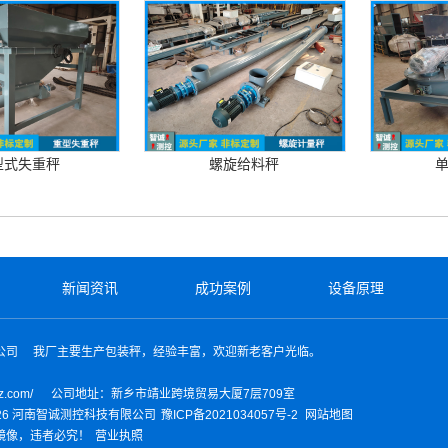
型式失重秤
螺旋给料秤
新闻资讯
成功案例
设备原理
公司
我厂主要生产包装秤，经验丰富，欢迎新老客户光临。
z.com/
公司地址：新乡市靖业跨境贸易大厦7层709室
 2026 河南智诚测控科技有限公司
豫ICP备2021034057号-2
网站地图
镜像，违者必究！
营业执照