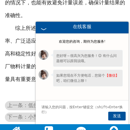
的情况下，也能有效避免计量误差，确保计量结果的
准确性。
在线客服
综上所述，水泥厂使用转子秤具有高精度、过硬
率、广泛适应性、结构紧凑、耐磨耐用、智能化程度
欢迎您的咨询，期待为您服务!
高和稳定性好等特点。这些特点使得转子秤成为水泥
您好呀～很高兴为您服务！😊 有什么问
题都可以跟我说哦。
厂物料计量的重要工具，对于提高生产效率和产品质
如果您现在不方便电话，您留个
【微信】
量具有重要意义。
吧，咱们微信上聊！
上一条：低位码垛机与机器人码垛的区别
发送
下一条：小型机械行业如何在2025年中更好的发展