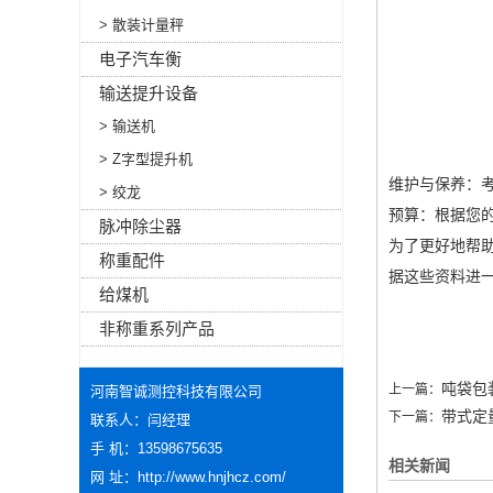
> 散装计量秤
电子汽车衡
输送提升设备
> 输送机
> Z字型提升机
‌维护与保养‌
> 绞龙
‌预算‌：根据
脉冲除尘器
为了更好地帮
称重配件
据这些资料进
给煤机
非称重系列产品
吨袋包
上一篇：
河南智诚测控科技有限公司
带式定
下一篇：
联系人：闫经理
手 机：13598675635
相关新闻
网 址：
http://www.hnjhcz.com/