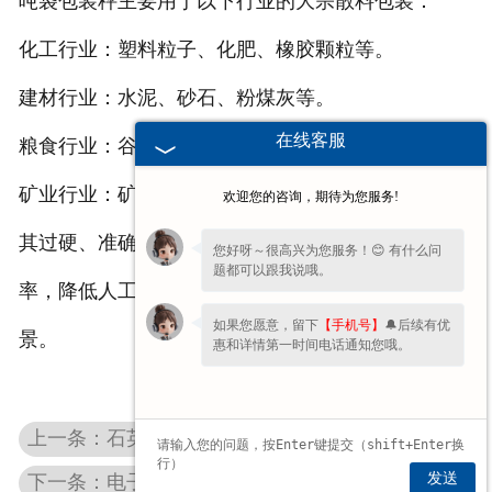
吨袋包装秤主要用于以下行业的大宗散料包装：
化工行业：塑料粒子、化肥、橡胶颗粒等。
建材行业：水泥、砂石、粉煤灰等。
在线客服
粮食行业：谷物、饲料、大米等。
矿业行业：矿石、矿粉、煤炭等。
欢迎您的咨询，期待为您服务!
其过硬、准确的自动化包装能力可显著提升生产效
您好呀～很高兴为您服务！😊 有什么问
题都可以跟我说哦。
率，降低人工成本，适用于需要大袋包装的物料场
如果您愿意，留下
【手机号】
🔔后续有优
景。
惠和详情第一时间电话通知您哦。
上一条：石英砂物料应该选用哪种定量包装秤
发送
下一条：电子皮带秤在建材行业中的应用