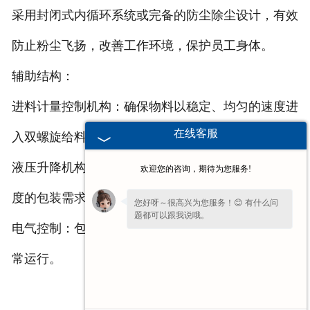
采用封闭式内循环系统或完备的防尘除尘设计，有效
防止粉尘飞扬，改善工作环境，保护员工身体。
辅助结构：
进料计量控制机构：确保物料以稳定、均匀的速度进
在线客服
入双螺旋给料机构。
液压升降机构：用于调整吨袋的高度，以适应不同高
欢迎您的咨询，期待为您服务!
度的包装需求。
您好呀～很高兴为您服务！😊 有什么问
题都可以跟我说哦。
电气控制：包括电源、气源等控制部件，确保设备正
您还在吗？不方便沟通可留下
【联系方式
常运行。
或微信】
，我们后续回访。✨