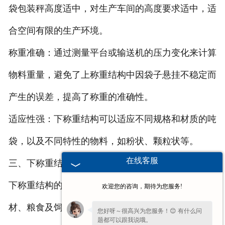
袋包装秤高度适中，对生产车间的高度要求适中，适
合空间有限的生产环境。
称重准确：通过测量平台或输送机的压力变化来计算
物料重量，避免了上称重结构中因袋子悬挂不稳定而
产生的误差，提高了称重的准确性。
适应性强：下称重结构可以适应不同规格和材质的吨
袋，以及不同特性的物料，如粉状、颗粒状等。
在线客服
三、下称重结构应用
下称重结构的吨袋包装秤广泛应用于矿产、化工、建
欢迎您的咨询，期待为您服务!
材、粮食及饲料等行业，用于包装吨袋物料。其过
您好呀～很高兴为您服务！😊 有什么问
题都可以跟我说哦。