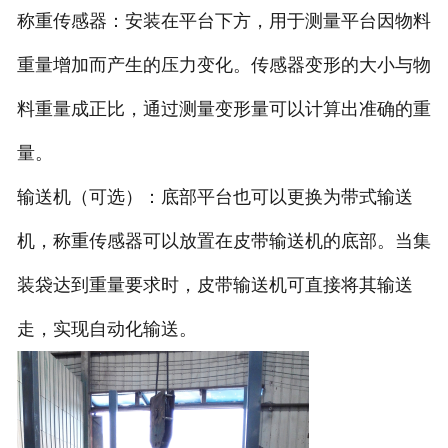
称重传感器：安装在平台下方，用于测量平台因物料
重量增加而产生的压力变化。传感器变形的大小与物
料重量成正比，通过测量变形量可以计算出准确的重
量。
输送机（可选）：底部平台也可以更换为带式输送
机，称重传感器可以放置在皮带输送机的底部。当集
装袋达到重量要求时，皮带输送机可直接将其输送
走，实现自动化输送。