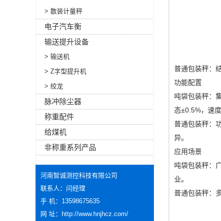
> 散装计量秤
电子汽车衡
输送提升设备
> 输送机
普通包装秤：
> Z字型提升机
功能配置
> 绞龙
吨袋包装秤：
脉冲除尘器
态±0.5%，速度
称重配件
普通包装秤：
给煤机
异。
非称重系列产品
应用场景
吨袋包装秤：
河南智诚测控科技有限公司
业。
联系人：闫经理
普通包装秤：
手 机：13598675635
网 址：
http://www.hnjhcz.com/