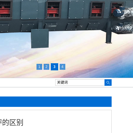
1
2
3
4
秤的区别