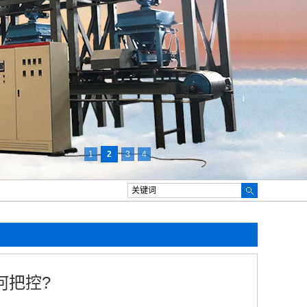
1
2
3
4
何把控?