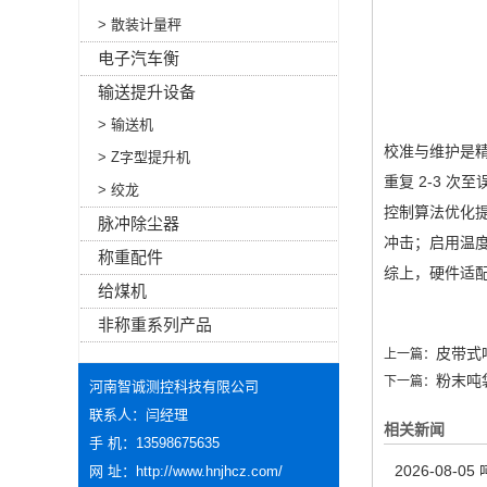
> 散装计量秤
电子汽车衡
输送提升设备
> 输送机
校准与维护是精
> Z字型提升机
重复 2-3 
> 绞龙
控制算法优化提
脉冲除尘器
冲击；启用温
称重配件
综上，硬件适
给煤机
非称重系列产品
皮带式
上一篇：
粉末吨
下一篇：
河南智诚测控科技有限公司
联系人：闫经理
相关新闻
手 机：13598675635
2026-08-05
网 址：
http://www.hnjhcz.com/