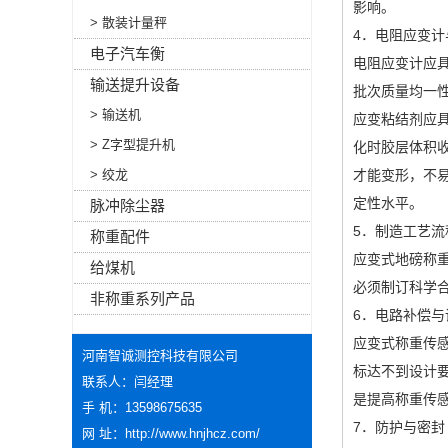
影响。
> 散装计量秤
4．电阻应变计
电子汽车衡
电阻应变计应具
输送提升设备
批次质量均一
> 输送机
应变粘结剂应
> Z字型提升机
化时胶层体积
> 绞龙
才能变形，不
定性水平。
脉冲除尘器
5．制造工艺流
称重配件
应变式地磅称
给煤机
必须制订科学
非称重系列产品
6．电路补偿与
应变式称重传
河南智诚测控科技有限公司
标达不到设计
联系人：闫经理
是提高称重传
手 机：13598675635
7．防护与密封
网 址：
http://www.hnjhcz.com/