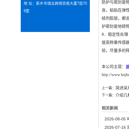
防护与密封是
地 址：新乡市靖业跨境贸易大厦7层70
良，粘贴在弹
9室
结剂胶层，都
护密封是地磅
8．稳定性处
提高称重传感
验，尽量多的
本公司主营：
http://www.hnjh
简述采
上一篇：
介绍几
下一篇：
相关新闻
2026-08-05
2026-07-16