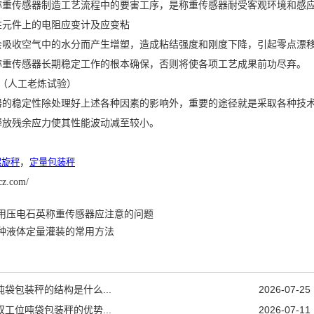
称重传感器制造工艺流程中的要害工序，是称重传感器耐受客观环境和感
性元件上的电阻应变计及应变粘
会吸收空气中的水分而产生增塑，造成粘结强度和刚度下降，引起零点漂
称重传感器长期稳定工作的根本确保，否则将使各项工艺成果前功尽弃。
理（人工老炼试验）
器的稳定性除处理好上述各种因素的影响外，重要的途径就是采取各种技
释放残余应力使其性能波动减至较小。
螺旋秤
，
定量包装
秤
cz.com/
用压电石英称重传感器应注意的问题
种液体定量灌装的常用方法
吨袋包装秤的结构是什么...
2026-07-25
双工位吨袋包装秤的优势...
2026-07-11