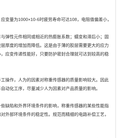
为1000×10-6时疲劳寿命可达108，电阻值偏差小，
有与弹性元件相同或相近的热膨胀系数；蠕变和滞后小；固
胶层厚度的增加而降低。这是由于薄的胶层需要更大的应力
小，应变传递性能好，只要防护密封合理就可达到较高的稳
手工操作，人为的因素对称重传感器的质量影响较大。因此
半自动化工序，尽量减少人为因素对产品质量的影响。
一些缺陷和外界环境条件的影响，称重传感器的某些性能指
和对外部环境条件的稳定性。规范而精细的电路补偿工艺，