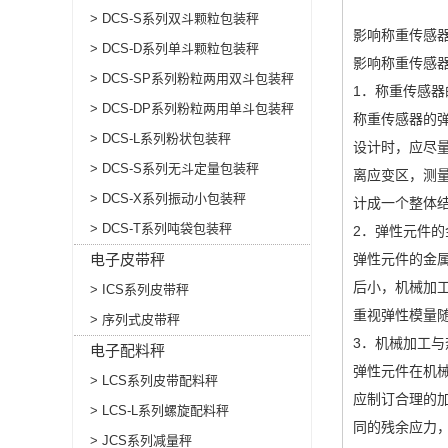
> DCS-S系列双斗颗粒包装秤
影响称重传感
> DCS-D系列单斗颗粒包装秤
影响称重传感
> DCS-SP系列粉粒两用双斗包装秤
1．称重传感器
> DCS-DP系列粉粒两用单斗包装秤
称重传感器的
> DCS-L系列粉状包装秤
设计时，应尽
> DCS-S系列无斗定量包装秤
离应变区，测
> DCS-X系列振动小包装秤
计成一个整体
> DCS-T系列吨袋包装秤
2．弹性元件的
电子皮带秤
弹性元件的金属
后小，机械加
> ICS系列皮带秤
重视弹性模量
> 序列式皮带秤
3．机械加工与
电子配料秤
弹性元件在机
> LCS系列皮带配料秤
应制订合理的
> LCS-L系列螺旋配料秤
同的残余应力
> JCS系列减量秤