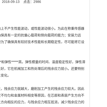
018-09-13
点击：2986
构上不产生性能波动，或性能波动很小。为此在称重传感器
确保具有一定的抗偏心载荷和侧向载荷的能力；安装力远
但为了确保具有较好技术性能和长期稳定性，尽可能将它设
和弹性******高，弹性模量的时间、温度稳定性好，弹性滞
性好，它在机械加工和热处理后的残余应力就小。还要特别
生变化。
大，残余应力就越大，磨削加工产生的残余应力较大。因此
度不均匀和金属材料相变等原因，在芯部和表层产生方向不
生方向相反的应力，与残余应力相互抵消，减少残余应力的