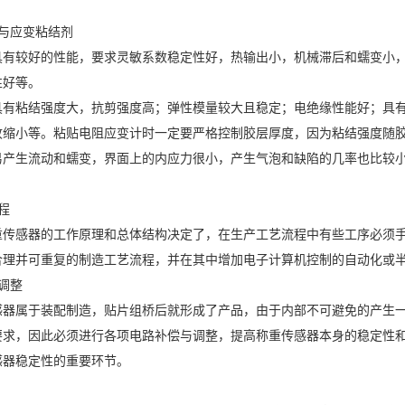
与应变粘结剂
有较好的性能，要求灵敏系数稳定性好，热输出小，机械滞后和蠕变小，应变量
性好等。
具有粘结强度大，抗剪强度高；弹性模量较大且稳定；电绝缘性能好；具
收缩小等。粘贴电阻应变计时一定要严格控制胶层厚度，因为粘结强度随
易产生流动和蠕变，界面上的内应力很小，产生气泡和缺陷的几率也比较
程
重传感器的工作原理和总体结构决定了，在生产工艺流程中有些工序必须
合理并可重复的制造工艺流程，并在其中增加电子计算机控制的自动化或
调整
感器属于装配制造，贴片组桥后就形成了产品，由于内部不可避免的产生
要求，因此必须进行各项电路补偿与调整，提高称重传感器本身的稳定性
感器稳定性的重要环节。