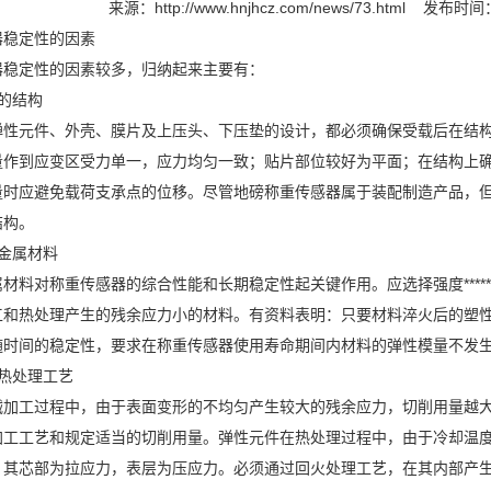
来源：
http://www.hnjhcz.com/news/73.html
发布时间：2
器稳定性的因素
器稳定性的因素较多，归纳起来主要有：
的结构
弹性元件、外壳、膜片及上压头、下压垫的设计，都必须确保受载后在结
量作到应变区受力单一，应力均匀一致；贴片部位较好为平面；在结构上
量时应避免载荷支承点的位移。尽管地磅称重传感器属于装配制造产品，
结构。
金属材料
材料对称重传感器的综合性能和长期稳定性起关键作用。应选择强度******
工和热处理产生的残余应力小的材料。有资料表明：只要材料淬火后的塑
随时间的稳定性，要求在称重传感器使用寿命期间内材料的弹性模量不发
热处理工艺
械加工过程中，由于表面变形的不均匀产生较大的残余应力，切削用量越
加工工艺和规定适当的切削用量。弹性元件在热处理过程中，由于冷却温
，其芯部为拉应力，表层为压应力。必须通过回火处理工艺，在其内部产