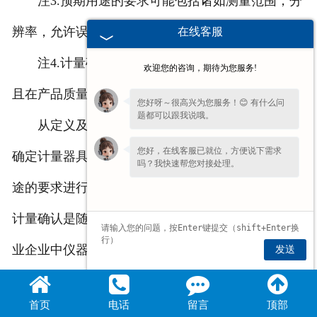
注3.预期用途的要求可能包括诸如测量范围，分
辨率，允许误差等方面的考虑。
在线客服
注4.计量确认要求通常不同于产品质量要求，而
欢迎您的咨询，期待为您服务!
且在产品质量要求中没有规定。
您好呀～很高兴为您服务！😊 有什么问
题都可以跟我说哦。
从定义及附注可看出:计量确认首先是通过校准
您好，在线客服已就位，方便说下需求
确定计量器具的计量性能，然后将这些性能和预期用
吗？我快速帮您对接处理。
途的要求进行比较，如满足要求，就签发确认文件。
计量确认是随认证提出的。由于有了计量确认，使工
业企业中仪器的使用规范化，以确保检测结果满足产
发送
品质量的要求。我们可以将其与法制计量领域中的计
首页
电话
留言
顶部
量检定做一比较。计量检定也是将校准的结果与有关