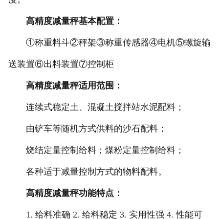
高精度减量秤基本配置：
电子汽车衡
①称重料斗②秤架③称重传感器④电机⑤螺旋输
输送提升设备
送装置⑥出料装置⑦控制柜
-
输送机
高精度减量秤适用范围：
-
Z字型提升机
连续式稳定土、混凝土搅拌站水泥配料；
-
绞龙
由铲车等随机方式供料的沙石配料；
脉冲除尘器
烧结定量控制给料；煤粉定量控制给料；
各种适于减量控制方式的物料配料。
称重配件
高精度减量秤功能特点：
给煤机
1. 给料准确 2. 给料稳定 3. 实用性强 4. 性能可