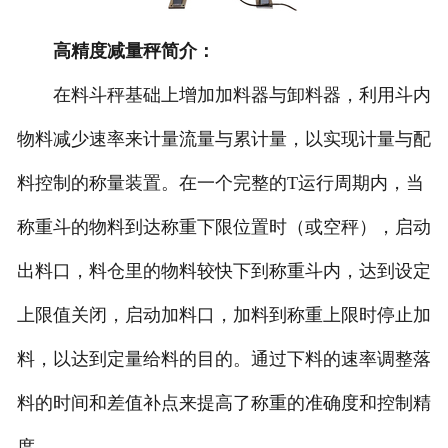
-
DCS-T系列吨袋包装秤
高精度减量秤简介：
电子皮带秤
在料斗秤基础上增加加料器与卸料器，利用斗内
物料减少速率来计量流量与累计量，以实现计量与配
-
ICS系列皮带秤
料控制的称量装置。在一个完整的T运行周期内，当
-
序列式皮带秤
称重斗的物料到达称重下限位置时（或空秤），启动
电子配料秤
出料口，料仓里的物料较快下到称重斗内，达到设定
-
LCS系列皮带配料秤
上限值关闭，启动加料口，加料到称重上限时停止加
-
LCS-L系列螺旋配料秤
料，以达到定量给料的目的。通过下料的速率调整落
-
JCS系列减量秤
料的时间和差值补点来提高了称重的准确度和控制精
-
散装计量秤
度。