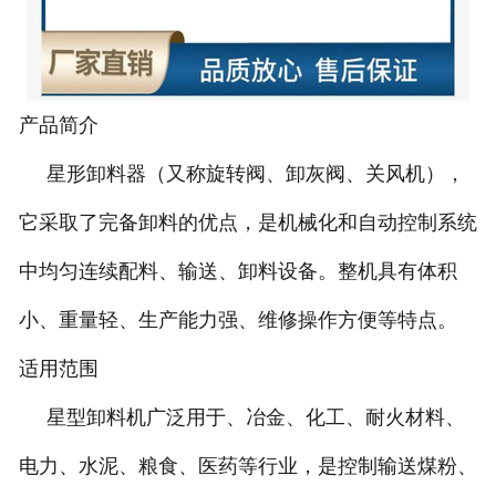
-
DCS-T系列吨袋包装秤
电子皮带秤
产品简介
-
ICS系列皮带秤
星形卸料器（又称旋转阀、卸灰阀、关风机），
-
序列式皮带秤
它采取了完备卸料的优点，是机械化和自动控制系统
电子配料秤
中均匀连续配料、输送、卸料设备。整机具有体积
小、重量轻、生产能力强、维修操作方便等特点。
-
LCS系列皮带配料秤
适用范围
-
LCS-L系列螺旋配料秤
星型卸料机广泛用于、冶金、化工、耐火材料、
-
JCS系列减量秤
电力、水泥、粮食、医药等行业，是控制输送煤粉、
-
散装计量秤