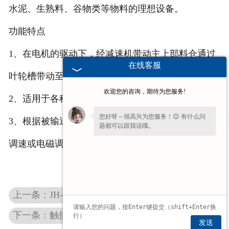
水泥、生熟料、谷物类等物料的理想设备。
电子汽车衡
功能特点
输送提升设备
1、在电机的驱动下，经减速机带动主上部料仓通过
在线客服
叶轮槽带动至出料口均匀地喂送出去。
-
输送机
欢迎您的咨询，期待为您服务!
2、适用于各种松散非粘性的干燥物料。
-
Z字型提升机
您好呀～很高兴为您服务！😊 有什么问
3、根据被输送物料性质的特性可配防爆电机、变频
题都可以跟我说哦。
-
绞龙
调速或电磁调速电机等。
脉冲除尘器
称重配件
上一条：JH-36配套缝纫机组
给煤机
下一条：触摸屏控制仪表
发送