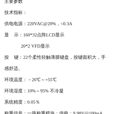
主要参数
电子汽车衡
技术指标：
供电电源：220VAC@20%，<0.3A
输送提升设备
显 示：160*32点阵LCD显示
-
输送机
20*2 VFD显示
-
Z字型提升机
按 键：22个柔性轻触薄膜键盘，按键面积大，手
-
绞龙
感舒适。
脉冲除尘器
环境温度：－20℃～+55℃
称重配件
环境湿度：10%～95% 不冷凝
系统精度：0.05％
给煤机
称重信号：一路称重模块：供电：9.98V@100mA，