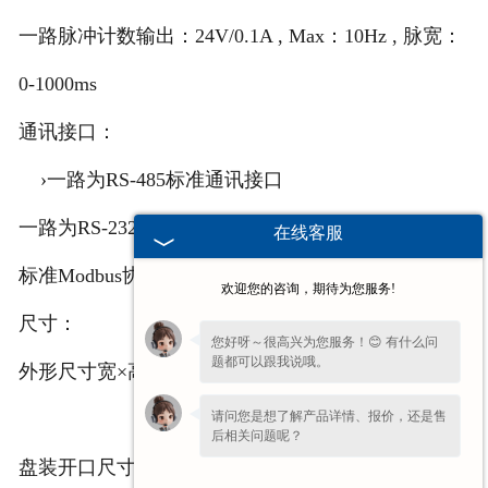
一路脉冲计数输出：24V/0.1A , Max：10Hz , 脉宽：
0-1000ms
通讯接口：
›一路为RS-485标准通讯接口
一路为RS-232标准通讯接口
在线客服
标准Modbus协议
欢迎您的咨询，期待为您服务!
尺寸：
您好呀～很高兴为您服务！😊 有什么问
题都可以跟我说哦。
外形尺寸宽×高×深=288mm×96mm×205mm
请问您是想了解产品详情、报价，还是售
后相关问题呢？
盘装开口尺寸宽×高=282mm×89mm