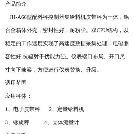
产品简介
-
DCS-T系列吨袋包装秤
JH-A66型配料秤控制器集给料机皮带秤为一体，铝
电子皮带秤
合金箱体外壳，密封性好，耐粉尘。双CPU结构，以
-
ICS系列皮带秤
稳定的工作速度实现了高速度数据采集处理，电磁兼
容性好,抗辐射干扰能力强。仪表端口布局、开口尺
-
序列式皮带秤
寸向下兼容，方便进行仪表替换、升级。
电子配料秤
适用范围
-
LCS系列皮带配料秤
应用秤体：
-
LCS-L系列螺旋配料秤
1、电子皮带秤 2、定量给料机
-
JCS系列减量秤
3、螺旋秤 4、固体流量计
-
散装计量秤