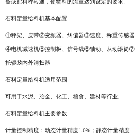
备或配料秤转速，使物料的流量达到设定的要求。
电子汽车衡
石料定量给料机基本配置：
输送提升设备
①秤架、皮带②变频器、纠偏器③速度、称重传感器
-
输送机
④电机减速机⑤控制柜、信号线⑥轴动、从动滚筒⑦
托辊⑧内外清扫器
-
Z字型提升机
-
绞龙
石料定量给料机适用范围：
脉冲除尘器
可用于水泥、冶金、化工、粮食、建材等行业.
称重配件
石料定量给料机主要参数：
给煤机
计量控制精度：动态计量精度1.0%；静态计量精度