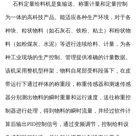
石料定量给料机是集输送、称重计量和定量控制
-
DCS-T系列吨袋包装秤
为一体的高科技产品。能适应各种生产环境，对于各
电子皮带秤
种块、粒状物料（如石灰石、铁粉、粘土）和粉状物
-
ICS系列皮带秤
料（如粉煤灰、水泥）等进行连续给料、计量，为各
种工业现场的生产控制、管理提供准确的计量数据。
-
序列式皮带秤
该机采用整机型秤架，物料自尾部受料段落下，在皮
电子配料秤
带运行下通过秤体的称重段，称重传感器和测速传感
-
LCS系列皮带配料秤
器分别测出物料的瞬时重量和运行速度，送往称重控
-
LCS-L系列螺旋配料秤
制器进行处理，得到物料的瞬时流量，并经过软件计
-
JCS系列减量秤
算后输出PID控制信号，通过变频调节，控制给料设
-
散装计量秤