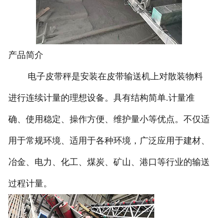
-
DCS-T系列吨袋包装秤
电子皮带秤
产品简介
-
ICS系列皮带秤
电子皮带秤是安装在皮带输送机上对散装物料
-
序列式皮带秤
进行连续计量的理想设备。具有结构简单.计量准
电子配料秤
确、使用稳定、操作方便、维护量小等优点。不仅适
用于常规环境、适用于各种环境，广泛应用于建材、
-
LCS系列皮带配料秤
冶金、电力、化工、煤炭、矿山、港口等行业的输送
-
LCS-L系列螺旋配料秤
过程计量。
-
JCS系列减量秤
-
散装计量秤