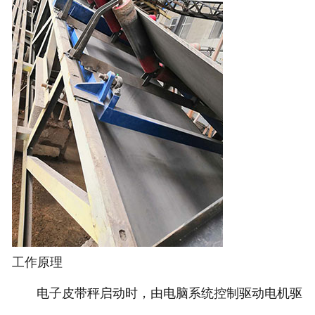
电子汽车衡
输送提升设备
-
输送机
-
Z字型提升机
-
绞龙
脉冲除尘器
称重配件
工作原理
给煤机
电子皮带秤启动时，由电脑系统控制驱动电机驱