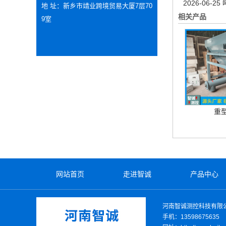
2026-06-25
地 址：新乡市靖业跨境贸易大厦7层70
相关产品
9室
重
网站首页
走进智诚
产品中心
河南智诚测控科技有限
手机：13598675635