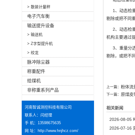
> 散装计量秤
1
、动态检
电子汽车衡
剔除或把不同
输送提升设备
2
、动态检
> 输送机
机构主要通过
> Z字型提升机
3
、重量分
> 绞龙
剔除，或把不
脉冲除尘器
称重配件
给煤机
粉体流
上一篇：
非称重系列产品
原煤皮
下一篇：
河南智诚测控科技有限公司
相关新闻
联系人：闫经理
2026-08-05
手 机：13598675635
2026-07-16
网 址：
http://www.hnjhcz.com/