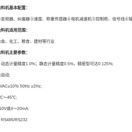
给料机基本配置：
②变频器、纠偏器③速度、称重传感器④电机减速机⑤控制柜、信号线⑥
给料机适用范围：
金、化工、粮食、建材等行业.
给料机主要参数：
态计量精度1.0%；静态计量精度0.5%，精密型可达0.125%;
自动;
C±10％ 50Hz ±2Hz;
℃～45℃;
0V或4～20mA;
485/RS232.