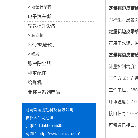
> 散装计量秤
定量裙边皮带
电子汽车衡
①秤架、皮带
输送提升设备
定量裙边皮带
> 输送机
可用于水泥、冶
> Z字型提升机
> 绞龙
定量裙边皮带
脉冲除尘器
计量控制精度：动
称重配件
工作方式：连续
给煤机
工作电压：380VA
非称重系列产品
环境温度：-10
河南智诚测控科技有限公司
接口信号：0～1
联系人：闫经理
可留通讯接口：RS
手 机：13598675635
网 址：
http://www.hnjhcz.com/