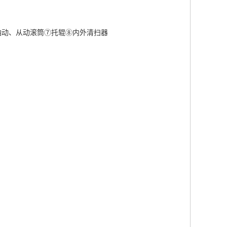
轴动、从动滚筒⑦托辊⑧内外清扫器