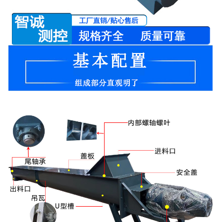
-
DCS-T系列吨袋包装秤
电子皮带秤
-
ICS系列皮带秤
-
序列式皮带秤
电子配料秤
-
LCS系列皮带配料秤
-
LCS-L系列螺旋配料秤
-
JCS系列减量秤
-
散装计量秤