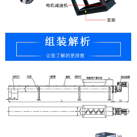
电子汽车衡
输送提升设备
-
输送机
-
Z字型提升机
-
绞龙
脉冲除尘器
称重配件
给煤机