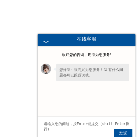
电子汽车衡
输送提升设备
在线客服
-
输送机
欢迎您的咨询，期待为您服务!
-
Z字型提升机
您好呀～很高兴为您服务！😊 有什么问
题都可以跟我说哦。
-
绞龙
脉冲除尘器
称重配件
给煤机
发送