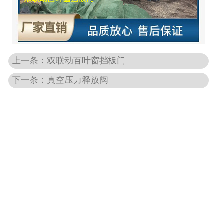
-
DCS-T系列吨袋包装秤
电子皮带秤
上一条：双联动百叶窗挡板门
-
ICS系列皮带秤
下一条：真空压力释放阀
-
序列式皮带秤
电子配料秤
-
LCS系列皮带配料秤
-
LCS-L系列螺旋配料秤
-
JCS系列减量秤
-
散装计量秤