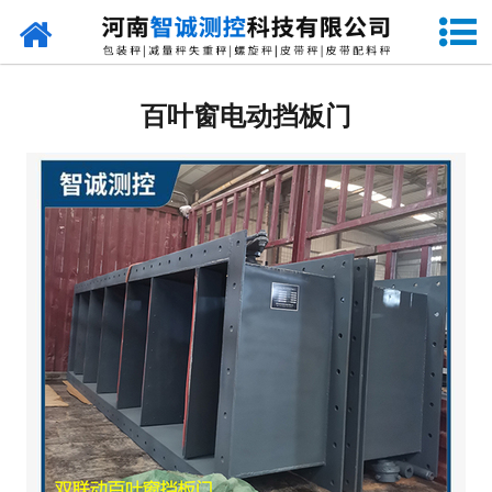
网站首页
定量包装秤
百叶窗电动挡板门
-
DCS-S系列双斗颗粒包装秤
-
DCS-D系列单斗颗粒包装秤
-
DCS-SP系列粉粒两用双斗包装秤
-
DCS-DP系列粉粒两用单斗包装秤
-
DCS-L系列粉状包装秤
-
DCS-S系列无斗定量包装秤
-
DCS-X系列振动小包装秤