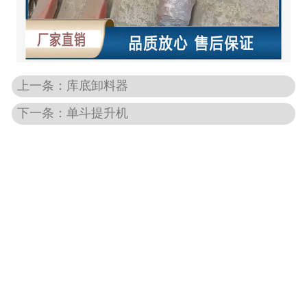
-
DCS-T系列吨袋包装秤
电子皮带秤
上一条：库底卸料器
-
ICS系列皮带秤
下一条：单斗提升机
-
序列式皮带秤
电子配料秤
-
LCS系列皮带配料秤
-
LCS-L系列螺旋配料秤
-
JCS系列减量秤
-
散装计量秤