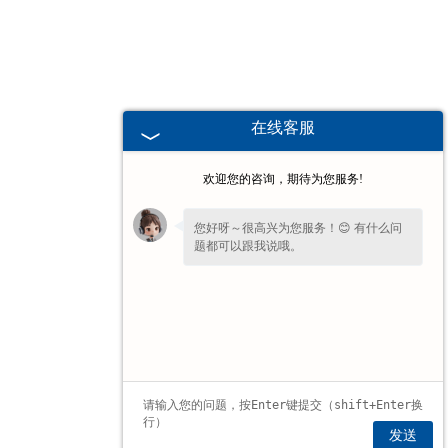
电子汽车衡
输送提升设备
在线客服
-
输送机
欢迎您的咨询，期待为您服务!
-
Z字型提升机
您好呀～很高兴为您服务！😊 有什么问
题都可以跟我说哦。
-
绞龙
脉冲除尘器
称重配件
给煤机
发送