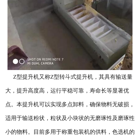
-
DCS-T系列吨袋包装秤
电子皮带秤
-
ICS系列皮带秤
-
序列式皮带秤
电子配料秤
Z型提升机又称Z型转斗式提升机，其具有输送量
大，提升高度高，运行平稳可靠，寿命长等显著优
-
LCS系列皮带配料秤
点。本提升机可以实现多点卸料，确保物料无破损，
-
LCS-L系列螺旋配料秤
适用于输送粉状，粒状及小块状的无磨琢性及磨琢性
-
JCS系列减量秤
小的物料。目前多用于称重包装机的供料，色选机的
-
散装计量秤