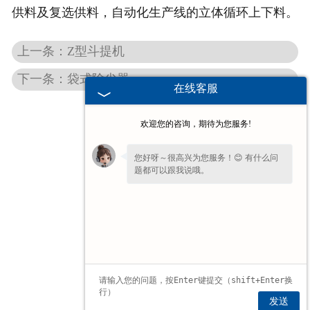
供料及复选供料，自动化生产线的立体循环上下料。
电子汽车衡
上一条：Z型斗提机
输送提升设备
下一条：袋式除尘器
在线客服
-
输送机
欢迎您的咨询，期待为您服务!
-
Z字型提升机
您好呀～很高兴为您服务！😊 有什么问
题都可以跟我说哦。
-
绞龙
脉冲除尘器
称重配件
给煤机
发送