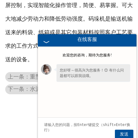
屏控制，实现智能化操作管理，简便、易掌握。可大
电子汽车衡
大地减少劳动力和降低劳动强度。码垛机是输送机输
输送提升设备
送来的料袋、纸箱或是其它包装材料按照客户工艺要
在线客服
求的工作方式自动堆叠成垛，并将成垛的物料进行输
-
输送机
欢迎您的咨询，期待为您服务!
送的设备。
-
Z字型提升机
您好呀～很高兴为您服务！😊 有什么问
上一条：重型低位码垛机
题都可以跟我说哦。
-
绞龙
下一条：水泥行业减量秤
脉冲除尘器
称重配件
给煤机
发送