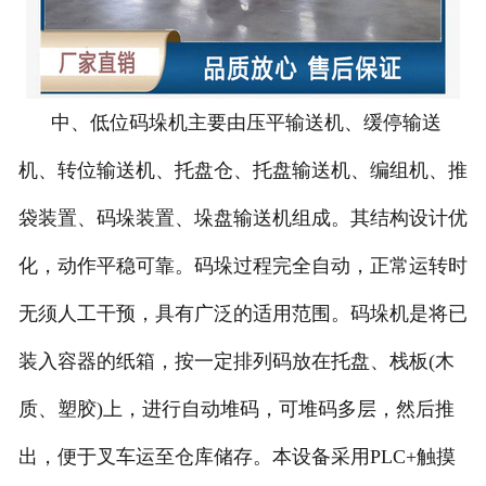
-
DCS-T系列吨袋包装秤
电子皮带秤
中、低位码垛机主要由压平输送机、缓停输送
-
ICS系列皮带秤
机、转位输送机、托盘仓、托盘输送机、编组机、推
-
序列式皮带秤
袋装置、码垛装置、垛盘输送机组成。其结构设计优
电子配料秤
化，动作平稳可靠。码垛过程完全自动，正常运转时
无须人工干预，具有广泛的适用范围。
码垛机是将已
-
LCS系列皮带配料秤
装入容器的纸箱，按一定排列码放在托盘、栈板(木
-
LCS-L系列螺旋配料秤
质、塑胶)上，进行自动堆码，可堆码多层，然后推
-
JCS系列减量秤
出，便于叉车运至仓库储存。本设备采用PLC+触摸
-
散装计量秤