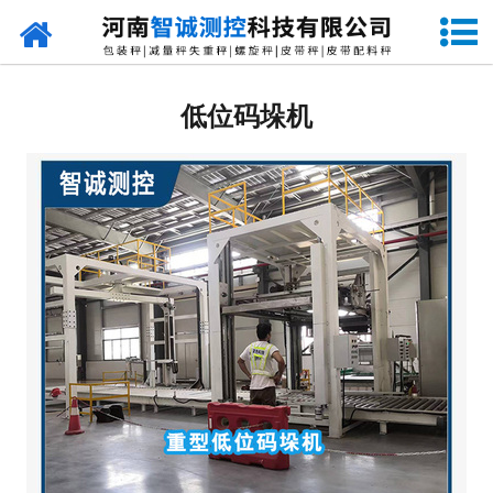
网站首页
定量包装秤
低位码垛机
-
DCS-S系列双斗颗粒包装秤
-
DCS-D系列单斗颗粒包装秤
-
DCS-SP系列粉粒两用双斗包装秤
-
DCS-DP系列粉粒两用单斗包装秤
-
DCS-L系列粉状包装秤
-
DCS-S系列无斗定量包装秤
-
DCS-X系列振动小包装秤