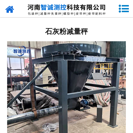
网站首页
定量包装秤
石灰粉减量秤
-
DCS-S系列双斗颗粒包装秤
-
DCS-D系列单斗颗粒包装秤
-
DCS-SP系列粉粒两用双斗包装秤
-
DCS-DP系列粉粒两用单斗包装秤
-
DCS-L系列粉状包装秤
-
DCS-S系列无斗定量包装秤
-
DCS-X系列振动小包装秤