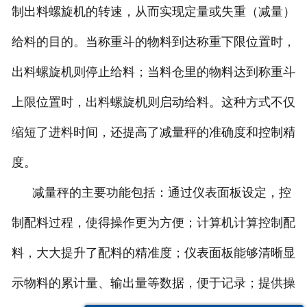
制出料螺旋机的转速，从而实现定量或失重（减量）
电子汽车衡
给料的目的。当称重斗的物料到达称重下限位置时，
输送提升设备
出料螺旋机则停止给料；当料仓里的物料达到称重斗
上限位置时，出料螺旋机则启动给料。这种方式不仅
-
输送机
缩短了进料时间，还提高了减量秤的准确度和控制精
-
Z字型提升机
度。
-
绞龙
减量秤的主要功能包括：通过仪表面板设定，控
脉冲除尘器
制配料过程，使得操作更为方便；计算机计算控制配
称重配件
料，大大提升了配料的精准度；仪表面板能够清晰显
给煤机
示物料的累计量、输出量等数据，便于记录；提供操