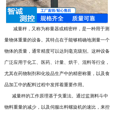
-
DCS-T系列吨袋包装秤
电子皮带秤
减量秤，又称为称量器或精密秤，是一种用于测
-
ICS系列皮带秤
量物体重量的设备。其特点在于能够精确地测量一个
-
序列式皮带秤
物体的质量，通常精度可以达到毫克级别。这种设备
电子配料秤
广泛应用于化工、医药、计量、烘干、混料等行业，
尤其在药物制剂和化妆品生产中的精密称重，以及食
-
LCS系列皮带配料秤
品加工中的配料过程中发挥着重要作用。
-
LCS-L系列螺旋配料秤
减量秤的工作原理基于失重法。通过监测料斗中
-
JCS系列减量秤
物料重量的减少，以及伺服出料螺旋机的速比，来控
-
散装计量秤