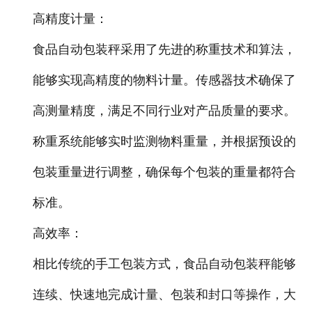
高精度计量：
-
DCS-T系列吨袋包装秤
食品自动包装秤采用了先进的称重技术和算法，
电子皮带秤
能够实现高精度的物料计量。传感器技术确保了
-
ICS系列皮带秤
高测量精度，满足不同行业对产品质量的要求。
-
序列式皮带秤
称重系统能够实时监测物料重量，并根据预设的
电子配料秤
包装重量进行调整，确保每个包装的重量都符合
标准。
-
LCS系列皮带配料秤
高效率：
-
LCS-L系列螺旋配料秤
相比传统的手工包装方式，食品自动包装秤能够
-
JCS系列减量秤
连续、快速地完成计量、包装和封口等操作，大
-
散装计量秤