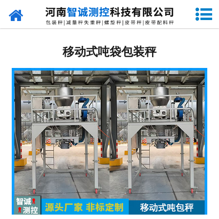
网站首页
定量包装秤
移动式吨袋包装秤
-
DCS-S系列双斗颗粒包装秤
-
DCS-D系列单斗颗粒包装秤
-
DCS-SP系列粉粒两用双斗包装秤
-
DCS-DP系列粉粒两用单斗包装秤
-
DCS-L系列粉状包装秤
-
DCS-S系列无斗定量包装秤
-
DCS-X系列振动小包装秤