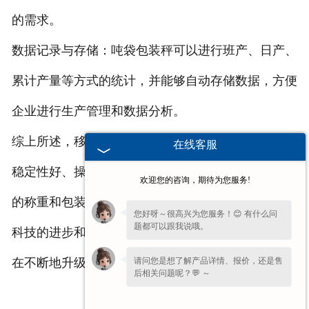
的需求。
数据记录与存储：吨袋包装秤可以进行班产、日产、
累计产量等方式的统计，并能够自动存储数据，方便
企业进行生产管理和数据分析。
综上所述，移动式吨袋包装秤以其高精度、高效率、
在线客服
稳定性好、操作简便、多功能性等特点，在散状物料
欢迎您的咨询，期待为您服务!
的称重和包装领域具有广泛的应用前景。同时，随着
您好呀～很高兴为您服务！😊 有什么问
题都可以跟我说哦。
科技的进步和工业生产的发展，移动式吨袋包装秤也
请问您是想了解产品详情、报价，还是售
在不断地升级和改进，以适应市场需求的变化。
后相关问题呢？💬 ～