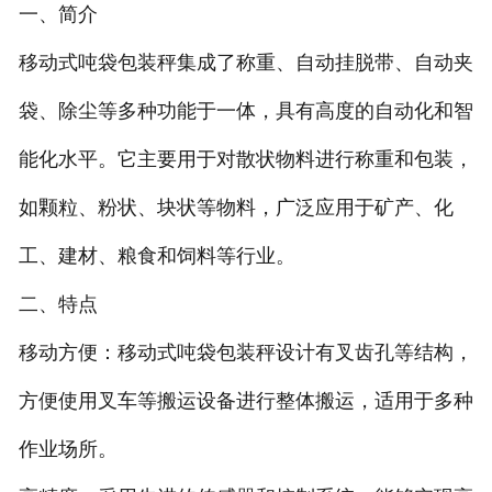
一、简介
-
DCS-T系列吨袋包装秤
移动式吨袋包装秤集成了称重、自动挂脱带、自动夹
电子皮带秤
袋、除尘等多种功能于一体，具有高度的自动化和智
-
ICS系列皮带秤
能化水平。它主要用于对散状物料进行称重和包装，
如颗粒、粉状、块状等物料，广泛应用于矿产、化
-
序列式皮带秤
工、建材、粮食和饲料等行业。
电子配料秤
二、特点
-
LCS系列皮带配料秤
移动方便：移动式吨袋包装秤设计有叉齿孔等结构，
-
LCS-L系列螺旋配料秤
方便使用叉车等搬运设备进行整体搬运，适用于多种
-
JCS系列减量秤
作业场所。
-
散装计量秤