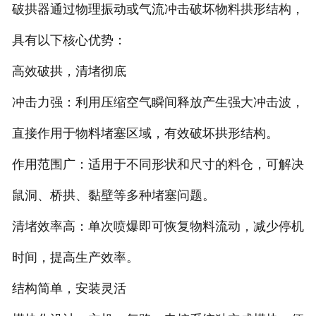
破拱器通过物理振动或气流冲击破坏物料拱形结构，
-
DCS-T系列吨袋包装秤
具有以下核心优势：
电子皮带秤
高效破拱，清堵彻底
-
ICS系列皮带秤
冲击力强：利用压缩空气瞬间释放产生强大冲击波，
直接作用于物料堵塞区域，有效破坏拱形结构。
-
序列式皮带秤
作用范围广：适用于不同形状和尺寸的料仓，可解决
电子配料秤
鼠洞、桥拱、黏壁等多种堵塞问题。
-
LCS系列皮带配料秤
清堵效率高：单次喷爆即可恢复物料流动，减少停机
-
LCS-L系列螺旋配料秤
时间，提高生产效率。
-
JCS系列减量秤
结构简单，安装灵活
-
散装计量秤