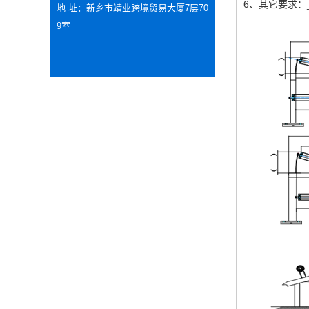
6、其它要求：_
地 址：新乡市靖业跨境贸易大厦7层70
9室