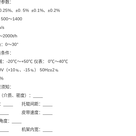
要参数：
5%、±0. 5% ±0.1%、±0.2%
00～1400
/s
000t/h
：0～30°
装条件：
：-20℃～+50℃ 仪表： 0℃～40℃
V（+10﹪、-15﹪） 50Hz±2﹪
%
货须知：
（介质、密度）：____
：____ 托辊间距：____
____ 皮带速度：____
度：____
____ 机架内宽：____