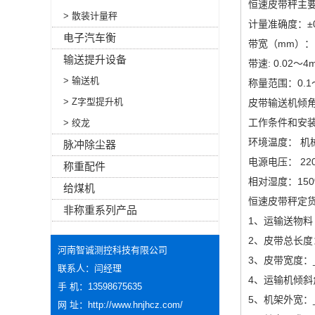
恒速皮带秤主
> 散装计量秤
计量准确度：±0.2
电子汽车衡
带宽（mm）： 5
输送提升设备
带速: 0.02～4m
> 输送机
称量范围：0.1～2
> Z字型提升机
皮带输送机倾角
工作条件和安
> 绞龙
环境温度： 机械
脉冲除尘器
电源电压： 220
称重配件
相对湿度：150
给煤机
恒速皮带秤定
非称重系列产品
1、运输送物料
2、皮带总长度
河南智诚测控科技有限公司
3、皮带宽度：
联系人：闫经理
4、运输机倾斜角
手 机：13598675635
5、机架外宽：
网 址：
http://www.hnjhcz.com/