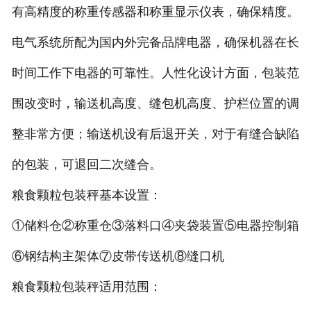
有高精度的称重传感器和称重显示仪表，确保精度。
电子汽车衡
电气系统所配为国内外完备品牌电器，确保机器在长
输送提升设备
时间工作下电器的可靠性。人性化设计方面，包装范
围改变时，输送机高度、缝包机高度、护栏位置的调
-
输送机
整非常方便；输送机设有后退开关，对于有缝合缺陷
-
Z字型提升机
的包装，可退回二次缝合。
-
绞龙
粮食颗粒包装秤基本设置：
脉冲除尘器
①储料仓②称重仓③落料口④夹袋装置⑤电器控制箱
称重配件
⑥钢结构主架体⑦皮带传送机⑧缝口机
给煤机
粮食颗粒包装秤适用范围：