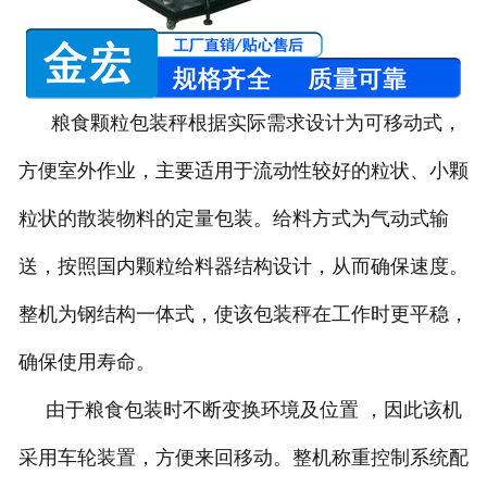
-
DCS-T系列吨袋包装秤
电子皮带秤
粮食颗粒包装秤根据实际需求设计为可移动式，
-
ICS系列皮带秤
方便室外作业，主要适用于流动性较好的粒状、小颗
-
序列式皮带秤
粒状的散装物料的定量包装。给料方式为气动式输
电子配料秤
送，按照国内颗粒给料器结构设计，从而确保速度。
整机为钢结构一体式，使该包装秤在工作时更平稳，
-
LCS系列皮带配料秤
确保使用寿命。
-
LCS-L系列螺旋配料秤
由于粮食包装时不断变换环境及位置 ，因此该机
-
JCS系列减量秤
采用车轮装置，方便来回移动。整机称重控制系统配
-
散装计量秤