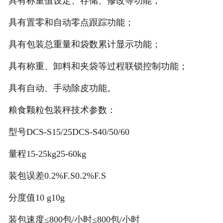
具有称重值设定、存储、修改等功能；
具有置零和自动零点跟踪功能；
具有包装总重量和袋数累计显示功能；
具有称重、卸料和夹袋等过程联锁控制功能；
具有自动、手动除皮功能。
粮食颗粒包装秤技术参数：
型号
DCS-S15/25
DCS-S40/50/60
量程
15-25kg
25-60kg
装包误差
0.2%F.S
0.2%F.S
分度值
10 g
10g
装包速度
≤800包/小时
≤800包/小时