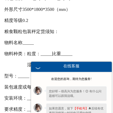
外形尺寸
3500*1800*3500（mm）
精度等级
0.2
粮食颗粒包装秤定货须知：
物料名称_____
物料种类：粒度：_____比重_____
湿度：_____堆积度：_____
在线客服
型号：_____
欢迎您的咨询，期待为您服务!
装包速度或每小时包装多少吨：_____
您好呀～很高兴为您服务！😊 有什么问
题都可以跟我说哦。
安装环境：_____
如果您愿意，留下
【手机号】
🔔后续有优
要求精度：_____